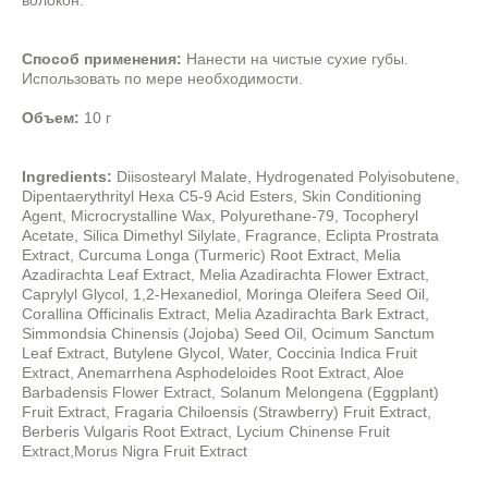
волокон.
Способ применения:
Нанести на чистые сухие губы.
Использовать по мере необходимости.
Объем:
10 г
Ingredients:
Diisostearyl Malate, Hydrogenated Polyisobutene,
Dipentaerythrityl Hexa C5-9 Acid Esters, Skin Conditioning
Agent, Microcrystalline Wax, Polyurethane-79, Tocopheryl
Acetate, Silica Dimethyl Silylate, Fragrance, Eclipta Prostrata
Extract, Curcuma Longa (Turmeric) Root Extract, Melia
Azadirachta Leaf Extract, Melia Azadirachta Flower Extract,
Caprylyl Glycol, 1,2-Hexanediol, Moringa Oleifera Seed Oil,
Corallina Officinalis Extract, Melia Azadirachta Bark Extract,
Simmondsia Chinensis (Jojoba) Seed Oil, Ocimum Sanctum
Leaf Extract, Butylene Glycol, Water, Coccinia Indica Fruit
Extract, Anemarrhena Asphodeloides Root Extract, Aloe
Barbadensis Flower Extract, Solanum Melongena (Eggplant)
Fruit Extract, Fragaria Chiloensis (Strawberry) Fruit Extract,
Berberis Vulgaris Root Extract, Lycium Chinense Fruit
Extract,Morus Nigra Fruit Extract