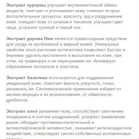
Экстракт куркумы
улучшает внутриклеточный обмен
веществ, смягчает и успокаивает кожу, снимает острые
воспалительные процессы, красноту, зуд и раздражение
кожи, очищает кожу от шлаков и токсинов, улучшает цвет
лица, устраняя тусклый и серый тон.
Экстракт дерева Ним
является превосходным средством
для ухода за проблемной и жирной кожей. Уникальные
свойства этого растения-антисептика позволяют быстро и
бережно удалять воспаления и высыпания на коже, при
этом, не травмируя и не пересушивая ее. Активирует
образование коллагена и эластина.
Экстракт базилика
используется для поддержания
увядающей кожи, помогает вернуть упругость, тонус,
увлажнить ее. Систематическое применение избавит от
мелких морщин и их возникновения, от обвислости,
дряблости.
Экстракт алоэ
увлажняет кожу, способствует смягчению
эпидермиса и снятию раздражений, ускоряет заживление
ранок, обладает противовоспалительной и
антиаллергической активностью, оказывает антиоксидантное
воздействие, стимулирует синтез собственных коллагеновых