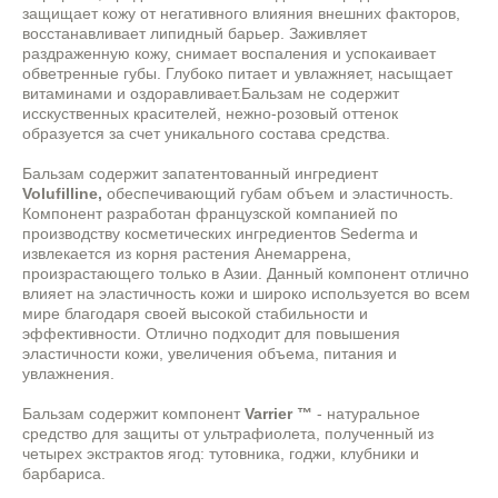
защищает кожу от негативного влияния внешних факторов,
восстанавливает липидный барьер. Заживляет
раздраженную кожу, снимает воспаления и успокаивает
обветренные губы. Глубоко питает и увлажняет, насыщает
витаминами и оздоравливает.Бальзам не содержит
исскуственных красителей, нежно-розовый оттенок
образуется за счет уникального состава средства.
Бальзам содержит запатентованный ингредиент
Volufilline,
обеспечивающий губам объем и эластичность.
Компонент разработан французской компанией по
производству косметических ингредиентов Sederma и
извлекается из корня растения Анемаррена,
произрастающего только в Азии. Данный компонент отлично
влияет на эластичность кожи и широко используется во всем
мире благодаря своей высокой стабильности и
эффективности. Отлично подходит для повышения
эластичности кожи, увеличения объема, питания и
увлажнения.
Бальзам содержит компонент
Varrier ™
- натуральное
средство для защиты от ультрафиолета, полученный из
четырех экстрактов ягод: тутовника, годжи, клубники и
барбариса.