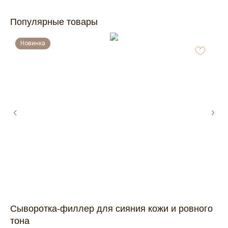
Популярные товары
Новинка
Сыворотка-филлер для сияния кожи и ровного
О
тона
GR