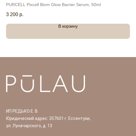
PURCELL Pixcell Biom Glow Barrier Serum, 50ml
2 
3 200
р.
В корзину
ИП РЕДЬКО Е. В.
Юридический адрес: 357601 г. Ессентуки,
ул. Луначарского, д. 13